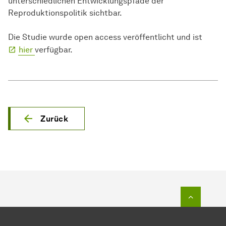
unterschiedlichen Entwicklungspfade der
Reproduktionspolitik sichtbar.
Die Studie wurde open access veröffentlicht und ist
hier
verfügbar.
Zurück
Zum Seit