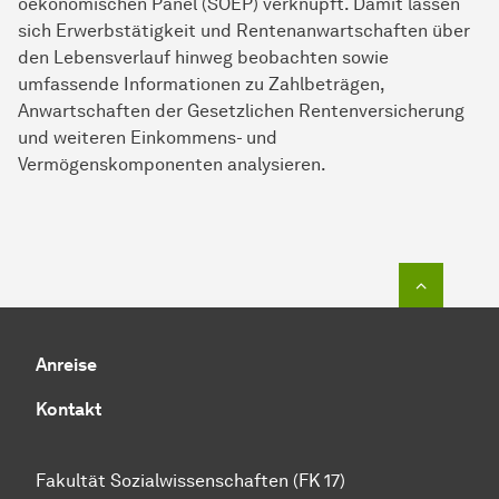
oekonomischen Panel (SOEP) verknüpft. Damit lassen
sich Erwerbstätigkeit und Rentenanwartschaften über
den Lebensverlauf hinweg beobachten sowie
umfassende Informationen zu Zahlbeträgen,
Anwartschaften der Gesetzlichen Rentenversicherung
und weiteren Einkommens- und
Vermögenskomponenten analysieren.
Zum Seit
Anreise
Kontakt
Fakultät Sozialwissenschaften (FK 17)