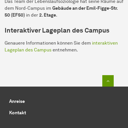
Das Team der Lebenslaufsoziologie hat seine Räume auf
dem Nord-Campus im
Gebäude an der Emil-Figge-Str.
50 (EF50)
in der
2. Etage
.
Interaktiver Lageplan des Campus
Genauere In­for­ma­ti­onen können Sie dem
interaktiven
Lageplan des Campus
entnehmen.
Zum Seit
Anreise
Kontakt