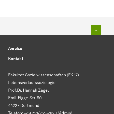
Zum Seit
Anreise
Kontakt
Fakultät Sozialwissenschaften (FK 17)
Lebensverlaufssoziologie
Prof.Dr. Hannah Zagel
Emil-Figge-Str. 50
44227 Dortmund
Telefon: +49 231/755-2823 (Admin)